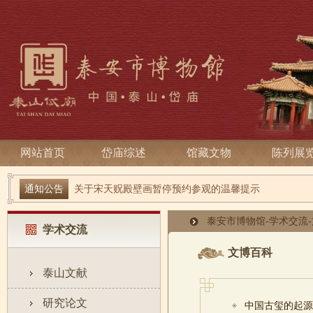
网站首页
岱庙综述
馆藏文物
陈列展
端午寻古趣 雅俗话安康| 岱庙2026端午节系列活动
通知公告
关于宋天贶殿壁画暂停预约参观的温馨提示
泰安市博物馆
-
学术交流
-
学术交流
文博百科
泰山文献
研究论文
中国古玺的起源