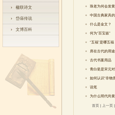
珠老为何会发黄
楹联诗文
中国古典家具的
岱庙传说
什么是金文？
文博百科
何为“百宝嵌”
“五福”是哪五福
席在古代的用途
古代书案用品
青白瓷是宋元对
如何认识“非物
说笔
为什么明代尚黄
首页
|
上一页