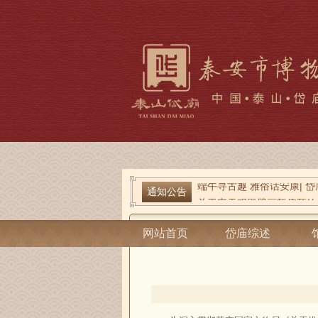
通知公告
端午寻古趣 雅俗话安康| 岱
关于宋天贶殿壁画暂停预约
当前位置：
泰安市博物馆
-
社教互动
-
社
网站首页
岱庙综述