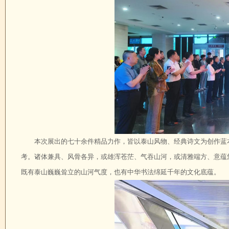
本次展出的七十余件精品力作，皆以泰山风物、经典诗文为创作蓝
考。诸体兼具、风骨各异，或雄浑苍茫、气吞山河，或清雅端方、意蕴
既有泰山巍巍耸立的山河气度，也有中华书法绵延千年的文化底蕴。