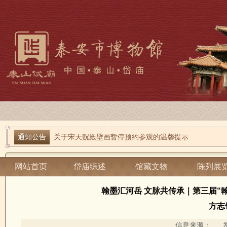
通知公告
端午寻古趣 雅俗话安康| 岱庙2026端午节系列活动
关于宋天贶殿壁画暂停预约参观的温馨提示
当前位置：
泰安市博物馆
-
岱庙综述
-
岱庙资讯
-
岱庙动态
网站首页
岱庙综述
馆藏文物
陈列展
翰墨汇河岳 文脉共传承｜第三届“
方志
信息来源： 发布