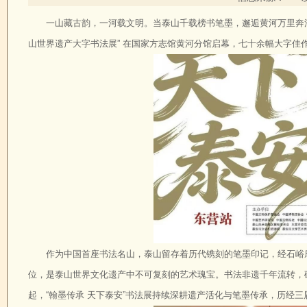
一山藏古韵，一河载文明。当泰山千载榜书笔墨，邂逅黄河万里奔涌
山世界遗产大字书法展” 在国家方志馆黄河分馆启幕，七十余幅大字佳
作为中国首座书法名山，泰山留存着历代镌刻的笔墨印记，经石峪
位，是泰山世界文化遗产中不可复刻的艺术瑰宝。书法非遗千年流转，碑
起，“翰墨传承 天下泰安”书法展持续深耕遗产活化与笔墨传承，历经