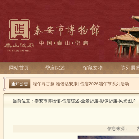
网站首页
岱庙综述
馆藏文物
陈列展
通知公告
端午寻古趣 雅俗话安康| 岱庙2026端午节系列活动
关于宋天贶殿壁画暂停预约参观的温馨提示
当前位置：
泰安市博物馆
-
岱庙综述
-
全景岱庙
-
影像岱庙
-
风光图片
信息来源： 发布