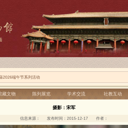
庙2026端午节系列活动
参观的温馨提示
景岱庙
-
影像岱庙
-
风光图片
馆藏文物
陈列展览
学术交流
社教互动
摄影：宋军
信息来源： 发布时间：2015-12-17 作者：