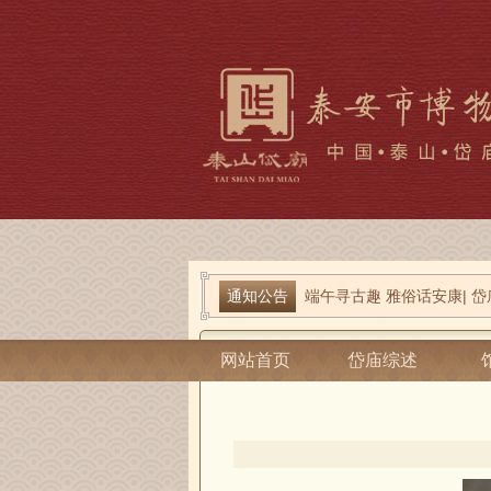
通知公告
端午寻古趣 雅俗话安康| 岱
关于宋天贶殿壁画暂停预约
当前位置：
泰安市博物馆
-
岱庙综述
-
全
网站首页
岱庙综述