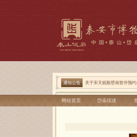
端午寻古趣 雅俗话安康| 岱
通知公告
关于宋天贶殿壁画暂停预约
当前位置：
泰安市博物馆
-
岱庙综述
-
全
网站首页
岱庙综述