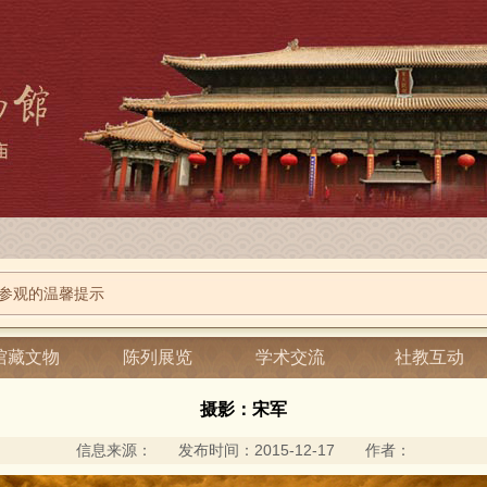
庙2026端午节系列活动
参观的温馨提示
景岱庙
-
影像岱庙
-
风光图片
馆藏文物
陈列展览
学术交流
社教互动
摄影：宋军
信息来源： 发布时间：2015-12-17 作者：