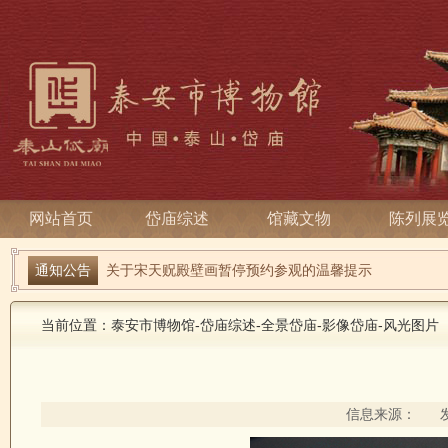
网站首页
岱庙综述
馆藏文物
陈列展
端午寻古趣 雅俗话安康| 岱庙2026端午节系列活动
通知公告
关于宋天贶殿壁画暂停预约参观的温馨提示
当前位置：
泰安市博物馆
-
岱庙综述
-
全景岱庙
-
影像岱庙
-
风光图片
信息来源： 发布