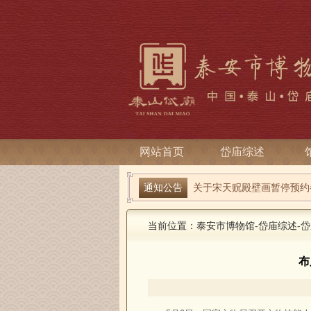
网站首页
岱庙综述
端午寻古趣 雅俗话安康| 岱
通知公告
关于宋天贶殿壁画暂停预约
当前位置：
泰安市博物馆
-
岱庙综述
-
岱
布