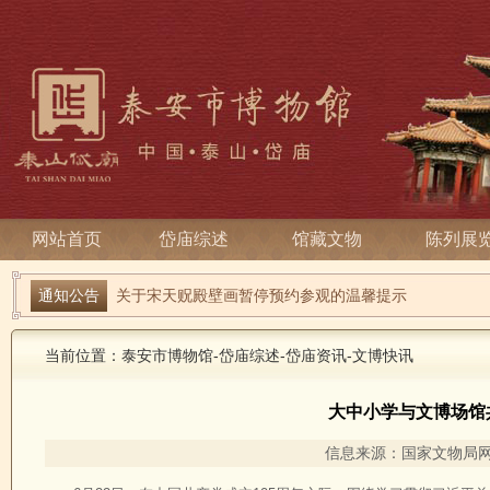
网站首页
岱庙综述
馆藏文物
陈列展
端午寻古趣 雅俗话安康| 岱庙2026端午节系列活动
通知公告
关于宋天贶殿壁画暂停预约参观的温馨提示
当前位置：
泰安市博物馆
-
岱庙综述
-
岱庙资讯
-
文博快讯
大中小学与文博场馆
信息来源：国家文物局网