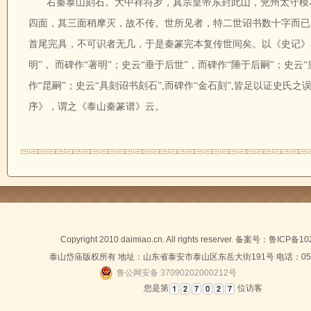
右秦泰山刻石。大中祥符岁，真宗皇帝东封此山，兖州太守模
四面，其三面稍摩灭，故不传。世所见者，特二世诏书数十字而已
首尾完具，不可识者无几，于是秦篆完本复传世间矣。以《史记》本
明”， 而碑作“著明”；史云“垂于后世”，而碑作“陲于后嗣”；史云
作“昆嗣”；史云“具刻诏书刻石”,而碑作“金石刻”,皆足以证史
序》，谓之《泰山秦篆谱》云。
Copyright 2010 daimiao.cn. All rights reserver. 备案号：
鲁ICP备10
泰山岱庙版权所有 地址：山东省泰安市泰山区东岳大街191号 电话：0538-
鲁公网安备 37090202000212号
您是第
位访客