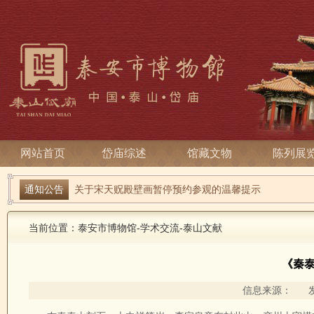
网站首页
岱庙综述
馆藏文物
陈列展
端午寻古趣 雅俗话安康| 岱庙2026端午节系列活动
通知公告
关于宋天贶殿壁画暂停预约参观的温馨提示
当前位置：
泰安市博物馆
-
学术交流
-
泰山文献
《秦泰
信息来源： 发布