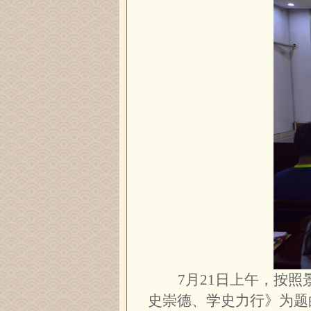
7
月21日上午，按
史崇德、学史力行》为题