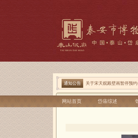
端午寻古趣 雅俗话安康| 岱
通知公告
关于宋天贶殿壁画暂停预约
当前位置：
泰安市博物馆
-
党史学习教
网站首页
岱庙综述