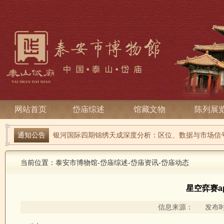
网站首页
岱庙综述
馆藏文物
陈列展
2026世界杯巴拉圭VS阿尔及利亚赔率_世预赛巴拉圭对
通知公告
银河国际四期锦绣天成深度分析：区位、数据与市场信
当前位置：
泰安市博物馆
-
岱庙综述
-
岱庙资讯
-
岱庙动态
星空弈赛a
信息来源： 发布时间：2