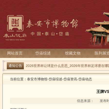
网站首页
岱庙综述
馆藏文物
陈列展
2026世界杯让球是什么意思_2026年世界杯足球赛在
通知公告
2026世界杯让球是什么意思_2026年世界杯足球赛在
当前位置：
泰安市博物馆
-
岱庙综述
-
岱庙资讯
-
岱庙动态
王牌V
信息来源： 发布时间：2