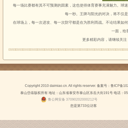
每一场比赛都有其不可预测的因素，这也使得体育赛事充满魅力。球迷
每一秒。王牌与阳光的对决，将不仅是
在球场上，每一次进攻、每一次防守都是在为胜利而战。不论结果如何
一面，给
更多精彩内容，请继续关注 
Copyright 2010 daimiao.cn. All rights reserver. 备案号：
鲁ICP备10
泰山岱庙版权所有 地址：山东省泰安市泰山区东岳大街191号 电话：0538-
鲁公网安备 37090202000212号
您是第
733位访客