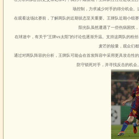
场控制，力求减少对手的得分机会。
在观看这场比赛前，了解两队的近期状态至关重要。王牌队近期小组赛
阳光队虽然遭遇了一些伤病困扰，
在球迷中，有关于“王牌vs太阳”的讨论也逐渐升温。支持这两队的
麦芒的较量，观众们都
通过对两队阵容的分析，王牌队可能会在首发阵容中采用更具攻击性的
防守锁死对手，并寻找反击的机会