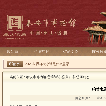
网站首页
岱庙综述
馆藏文物
陈列展
2026年世界杯乌兹别克VS突尼斯走地_乌兹别克斯坦足
通知公告
2026世界杯大小球是什么意思
当前位置：
泰安市博物馆
-
岱庙综述
-
岱庙资讯
-
岱庙动态
约翰韦恩
信息来源： 发布时间：2