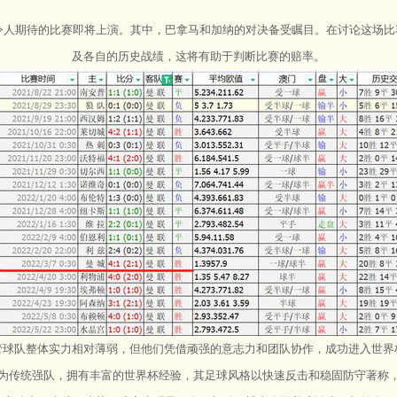
种令人期待的比赛即将上演。其中，巴拿马和加纳的对决备受瞩目。在讨论这场
及各自的历史战绩，这将有助于判断比赛的赔率。
管球队整体实力相对薄弱，但他们凭借顽强的意志力和团队协作，成功进入世界
为传统强队，拥有丰富的世界杯经验，其足球风格以快速反击和稳固防守著称