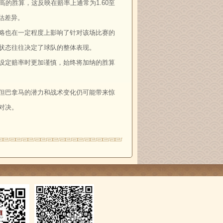
的胜算，这反映在赔率上通常为1.60至
评估差异。
略也在一定程度上影响了针对该场比赛的
状态往往决定了球队的整体表现。
设定赔率时更加谨慎，始终将加纳的胜算
但巴拿马的潜力和战术变化仍可能带来惊
对决。