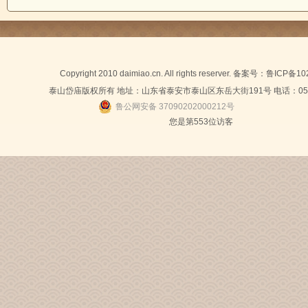
Copyright 2010 daimiao.cn. All rights reserver. 备案号：
鲁ICP备10
泰山岱庙版权所有 地址：山东省泰安市泰山区东岳大街191号 电话：0538-
鲁公网安备 37090202000212号
您是第
553位访客