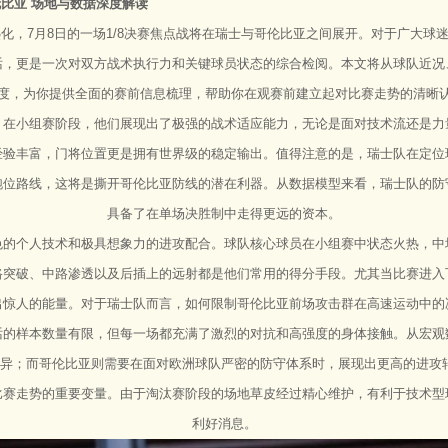
哥伦比亚 场地与数据深度解读
热化，7月8日的一场1/8决赛焦点战将在瑞士与哥伦比亚之间展开。对于广大
话，更是一次对双方战术执行力和关键球员状态的综合检阅。本文将从球队近况
度，为你提供全面的赛前信息梳理，帮助你在观赛前建立起对比赛走势的清晰
。在小组赛阶段，他们展现出了极强的战术适应能力，无论是面对技术流还是力
经验丰富，门将位置更是拥有世界级的稳定输出。值得注意的是，瑞士队在定位
跑位路线，这将是撕开哥伦比亚防线的潜在利器。从数据模型来看，瑞士队的防
具备了在单场决胜制中走得更远的资本。
色的个人技术和极具想象力的进攻配合。球队核心球员在小组赛中状态火热，中
路突破、中路渗透以及后插上的远射都是他们常用的得分手段。尤其当比赛进入
出惊人的能量。对于瑞士队而言，如何限制哥伦比亚前场攻击群在高速运动中的
话的样本数量有限，但每一场都充满了激烈的对抗和高强度的身体接触。从宏观
异；而哥伦比亚则需要在面对欧洲球队严密的防守体系时，展现出更高的进攻转换
比赛走势的重要变量。由于淘汰赛阶段的场地草皮经过精心维护，有利于技术型
利好消息。