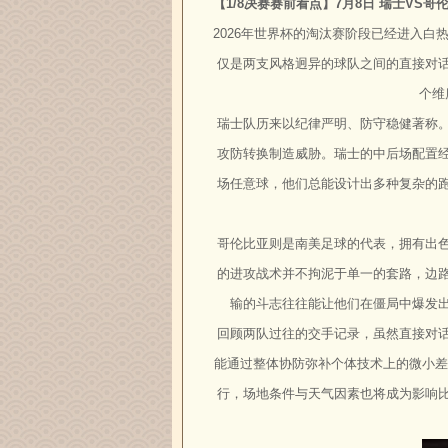
【1/8决赛赛前看点】7月8日 瑞士VS
2026年世界杯的淘汰赛阶段已经进入白
仅是两支风格迥异的球队之间的直接对
个维
瑞士队历来以纪律严明、防守稳健著称
攻防转换制造威胁。瑞士的中后场配置
场任意球，他们总能设计出多种复杂的
哥伦比亚则是南美足球的代表，拥有出
的进攻战术并不拘泥于单一的套路，边
输的斗志往往能让他们在僵局中爆发
回顾两队过往的交手记录，虽然直接对
能通过整体协防弥补个体技术上的微小差
行，场地条件与天气因素也将成为影响