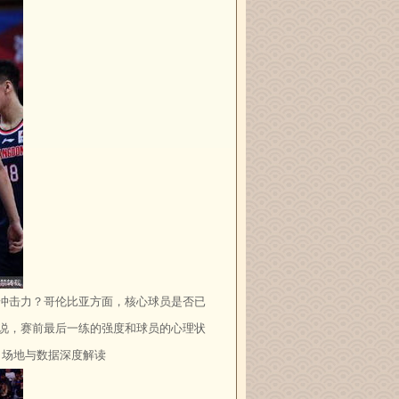
冲击力？哥伦比亚方面，核心球员是否已
说，赛前最后一练的强度和球员的心理状