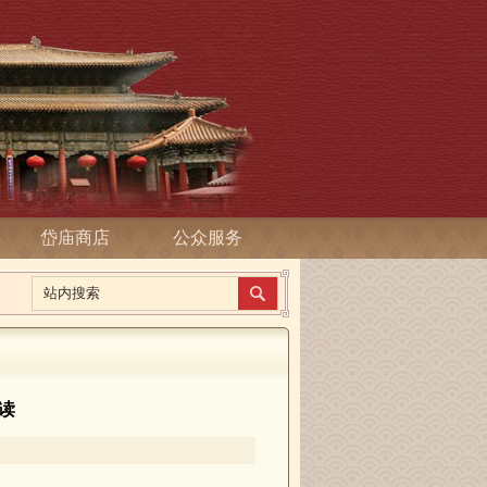
岱庙商店
公众服务
读