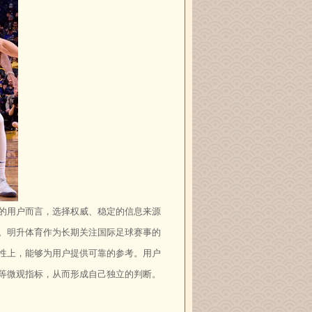
的用户而言，选择权威、稳定的信息来源
。明升体育作为长期关注国际足球赛事的
性上，能够为用户提供可靠的参考。用户
等微观指标，从而形成自己独立的判断。