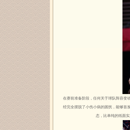
在赛前准备阶段，任何关于球队阵容变
经完全摆脱了小伤小病的困扰，能够首
态，比单纯的纸面实