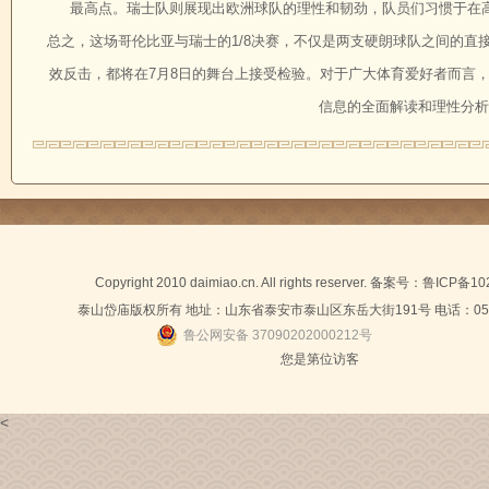
最高点。瑞士队则展现出欧洲球队的理性和韧劲，队员们习惯于在
总之，这场哥伦比亚与瑞士的1/8决赛，不仅是两支硬朗球队之间的
效反击，都将在7月8日的舞台上接受检验。对于广大体育爱好者而言
信息的全面解读和理性分析
Copyright 2010 daimiao.cn. All rights reserver. 备案号：
鲁ICP备10
泰山岱庙版权所有 地址：山东省泰安市泰山区东岳大街191号 电话：0538-
鲁公网安备 37090202000212号
您是第
位访客
<