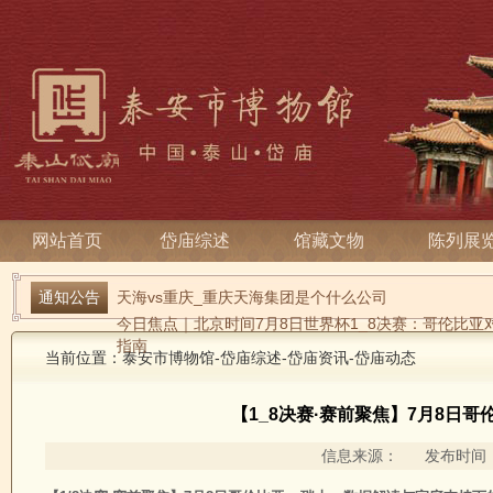
网站首页
岱庙综述
馆藏文物
陈列展
通知公告
天海vs重庆_重庆天海集团是个什么公司
今日焦点｜北京时间7月8日世界杯1_8决赛：哥伦比亚
指南
当前位置：
泰安市博物馆
-
岱庙综述
-
岱庙资讯
-
岱庙动态
【1_8决赛·赛前聚焦】7月8日
信息来源： 发布时间：2026