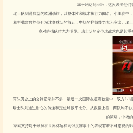
率平均达到58%，这反映出他
瑞士队则是典型的欧洲劲旅，以整体性和战术执行力闻名。小组赛中，
和拦截次数均位列淘汰赛球队的前五，中场的拦截能力尤为突出。瑞士
赛对阵强队时尤为明显。瑞士队的定位球战术也是其重
两队历史上的交锋记录并不多，最近一次国际友谊赛较量中，双方1-
瑞士队则通过耐心的传递和定位球扳平比分。从数据上看，两队均不缺
的策略，中场的
家庭支持对于球员在世界杯这样高强度赛事中的表现有着不可忽视的影