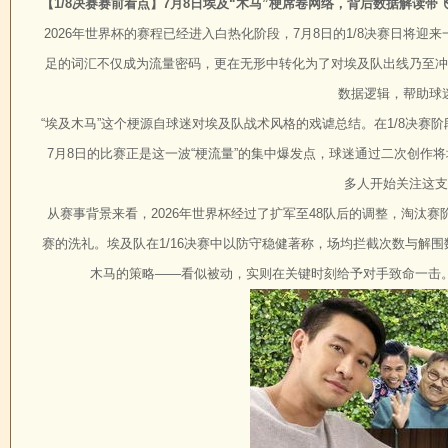
【1/8决赛赛前看点】7月8日埃及“木马”梗席卷网络，背后数据解读带
2026年世界杯的赛程已经进入白热化阶段，7月8日的1/8决赛日将
足的词汇不仅成为流量密码，更在无形中转化为了对埃及队出线乃至冲
数据逻辑，帮助球
“埃及木马”这个梗源自球迷对埃及队战术风格的戏谑总结。在1/8决赛
7月8日的比赛正是这一波“梗流量”的集中爆发点，球迷通过二次创
多人开始关注这支
从赛事背景来看，2026年世界杯经过了扩军至48队后的调整，淘汰赛阶
赛的洗礼。埃及队在1/16决赛中以防守稳健著称，场均拦截次数与解
木马的策略——看似被动，实则在关键时刻给予对手致命一击。7