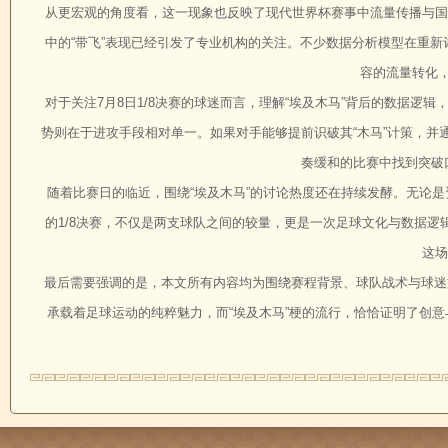
从更宏观的角度看，这一现象也反映了现代世界杯赛事中流量传播与国
中的“带飞”表现已经引发了专业机构的关注。不少数据分析模型在重新
容的流量转化，
对于关注7月8日1/8决赛的球迷而言，理解“埃及木马”背后的数据
势则在于进攻手段相对单一。如果对手能够提前识破其“木马”计策，
奏缓和的比赛中找到突破
随着比赛日的临近，围绕“埃及木马”的讨论热度还在持续发酵。无论
的1/8决赛，不仅是两支球队之间的较量，更是一次足球文化与数据逻
这场
最后需要强调的是，本文所有内容均为围绕赛程背景、球队战术与球迷
承载着足球运动的纯粹魅力，而“埃及木马”梗的流行，恰恰证明了创