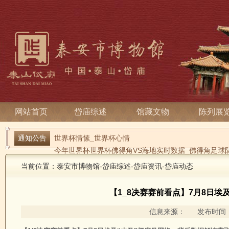
网站首页
岱庙综述
馆藏文物
陈列展
通知公告
世界杯情愫_世界杯心情
今年世界杯世界杯佛得角VS海地实时数据_佛得角足球
当前位置：
泰安市博物馆
-
岱庙综述
-
岱庙资讯
-
岱庙动态
【1_8决赛赛前看点】7月8日
信息来源： 发布时间：2026