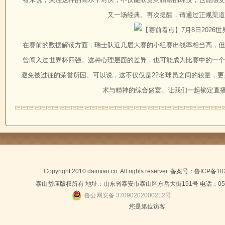
又一场经典。再次提醒，请通过正规渠道
在赛前的数据解读方面，瑞士队近几届大赛的小组赛出线率相当高，但
曾闯入过世界杯四强。这种心理层面的差异，也可能成为比赛中的一个
避免被过往的荣誉所困。可以说，这不仅仅是22名球员之间的较量，更
术与精神的综合盛宴。让我们一起锁定直播，
Copyright 2010 daimiao.cn. All rights reserver. 备案号：
鲁ICP备10
泰山岱庙版权所有 地址：山东省泰安市泰山区东岳大街191号 电话：0538-
鲁公网安备 37090202000212号
您是第
位访客