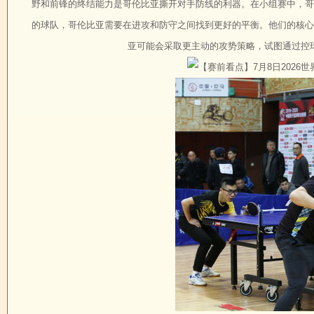
野和前锋的终结能力是哥伦比亚撕开对手防线的利器。在小组赛中，哥
的球队，哥伦比亚需要在进攻和防守之间找到更好的平衡。他们的核心
亚可能会采取更主动的攻势策略，试图通过控