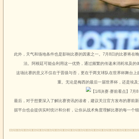
此外，天气和场地条件也是影响比赛的因素之一。7月8日的比赛将在
法。阿根廷可能会利用这一优势，通过频繁的传递来消耗埃及的
这场比赛的意义不仅在于晋级与否，更在于两支球队在世界杯舞台上
重。无论是梅西的最后一届世界杯，还是埃及力
最后，对于想要深入了解比赛资讯的读者，建议关注官方发布的赛前新
据平台也会提供实时统计和分析，让你从战术角度理解比赛的每一个细