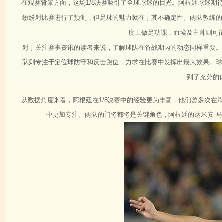
在观赛背景方面，这场1/8决赛吸引了全球球迷的目光。阿根廷球迷
纷纷对比赛进行了预测，但足球的魅力就在于其不确定性。两队教练的
度上做足功课，而埃及主帅则可
对于关注赛事资讯的读者来说，了解球队在备战期内的动态同样重要。
队则专注于定位球防守和反击跑位，力求在比赛中发挥出最大效果。球
到了充分的
从数据角度来看，阿根廷在1/8决赛中的经验更为丰富，他们曾多次
中更加专注。两队的门将都将是关键角色，阿根廷的达米安·