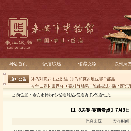
网站首页
岱庙综述
馆藏文物
陈列展
通知公告
冰岛对克罗地亚投注_冰岛和克罗地亚哪个能赢
今年世界杯世界杯16强对阵结果：谁能挺进8强？西班牙V
当前位置：
泰安市博物馆
-
岱庙综述
-
岱庙资讯
-
岱庙动态
【1_8决赛·赛前看点】7月8
信息来源： 发布时间：2026