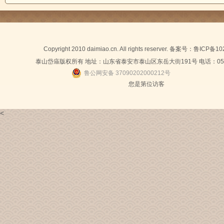
Copyright 2010 daimiao.cn. All rights reserver. 备案号：
鲁ICP备10
泰山岱庙版权所有 地址：山东省泰安市泰山区东岳大街191号 电话：0538-
鲁公网安备 37090202000212号
您是第
位访客
<