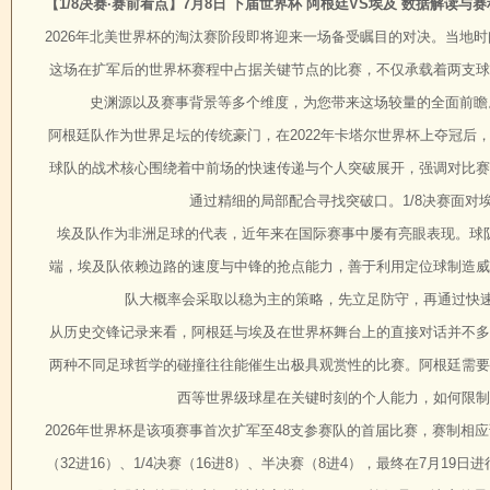
【1/8决赛·赛前看点】7月8日 下届世界杯 阿根廷VS埃及 数据解读与
2026年北美世界杯的淘汰赛阶段即将迎来一场备受瞩目的对决。当地时
这场在扩军后的世界杯赛程中占据关键节点的比赛，不仅承载着两支球
史渊源以及赛事背景等多个维度，为您带来这场较量的全面前瞻
阿根廷队作为世界足坛的传统豪门，在2022年卡塔尔世界杯上夺冠
球队的战术核心围绕着中前场的快速传递与个人突破展开，强调对比赛
通过精细的局部配合寻找突破口。1/8决赛面
埃及队作为非洲足球的代表，近年来在国际赛事中屡有亮眼表现。球
端，埃及队依赖边路的速度与中锋的抢点能力，善于利用定位球制造威
队大概率会采取以稳为主的策略，先立足防守，再通过快速
从历史交锋记录来看，阿根廷与埃及在世界杯舞台上的直接对话并不多
两种不同足球哲学的碰撞往往能催生出极具观赏性的比赛。阿根廷需要
西等世界级球星在关键时刻的个人能力，如何限制
2026年世界杯是该项赛事首次扩军至48支参赛队的首届比赛，赛制相应
（32进16）、1/4决赛（16进8）、半决赛（8进4），最终在7月19