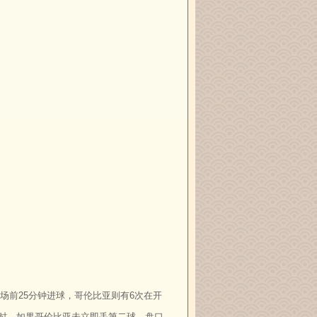
场前25分钟进球，哥伦比亚则有6次在开
。此时，如果哥伦比亚未立即丢第二球，盘口