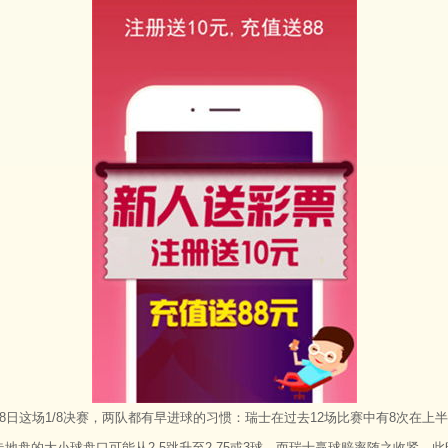
8日这场1/8决赛，两队都有早进球的习惯：瑞士在过去12场比赛中有8次在上半
地盘的大小球盘口可能从2.5跳升至2.75或3球，而瑞士赢球赔率随之收紧