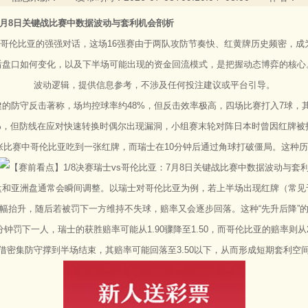
：7月8日关键战比赛中数据波动与套利机会剖析
来瑞士与哥伦比亚的强强对话，这场16强赛由于两队攻防节奏快、红黄牌历史频密，
后盘口如何变化，以及下半场可能出现的资金回流模式，是把握动态博弈的核心
波动逻辑，提供信息参考，不涉及任何投注建议或平台引导。
的防守反击著称，场均控球率约48%，但反击效率极高，四场比赛打入7球，
%，但防线在应对快速转换时偶尔出现漏洞，小组赛末轮对阵日本时曾因红牌被打
那张比赛中哥伦比亚吃到一张红牌，而瑞士在10分钟后通过角球打破僵局。这种
盘和亚洲盘通常会瞬间调整。以瑞士对哥伦比亚为例，若上半场出现红牌（常见
幅抬升，随后若被罚下一方维持不失球，赔率又会逐步回落。这种“先升后降”
钟罚下一人，瑞士的获胜赔率可能从1.90骤降至1.50，而哥伦比亚的赔率则从2.
借密集防守撑到半场结束，其赔率可能回落至3.50以下，从而形成短期套利空