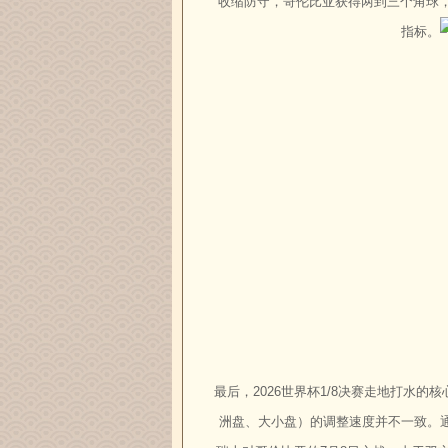
收缩防守，哥伦比亚获得两到三个角球，
指标。
最后，2026世界杯1/8决赛走地打
洲盘、大小盘）的调整速度并不一致。通