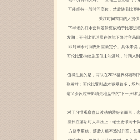
可能维持一段时间高位，然后随着比赛时
关注时间窗口的人提供
下半场的打水套利逻辑更依赖于比赛进程
发期：哥伦比亚球员在体能下降时容易因
即对剩余时间做出重新定价。具体来说，若
哥伦比亚持续施压但未能进球，时间来到第
值得注意的是，两队在2026世界杯赛制
张黄牌；哥伦比亚则战术犯规较多，场均
这又会反过来影响走地盘中的“下一张牌”
对于习惯观察盘口波动的爱好者而言，这
擅长在落后时大举压上：瑞士更倾向于保
方赔率更稳，落后方赔率逐渐升高。如果哥