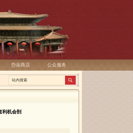
岱庙商店
公众服务
套利机会剖