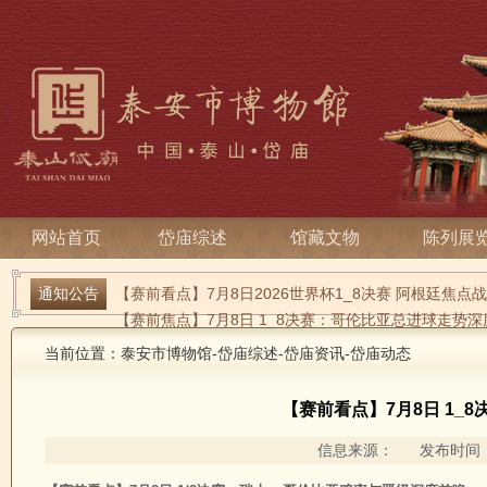
网站首页
岱庙综述
馆藏文物
陈列展
通知公告
【赛前看点】7月8日2026世界杯1_8决赛 阿根廷焦点
【赛前焦点】7月8日 1_8决赛：哥伦比亚总进球走势
当前位置：
泰安市博物馆
-
岱庙综述
-
岱庙资讯
-
岱庙动态
【赛前看点】7月8日 1_
信息来源： 发布时间：2026