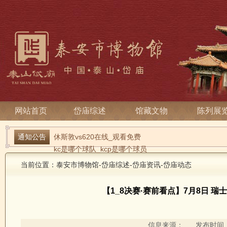
网站首页
岱庙综述
馆藏文物
陈列展
通知公告
休斯敦vs620在线_观看免费
kc是哪个球队_kcp是哪个球员
当前位置：
泰安市博物馆
-
岱庙综述
-
岱庙资讯
-
岱庙动态
【1_8决赛·赛前看点】7月8日 
信息来源： 发布时间：2026