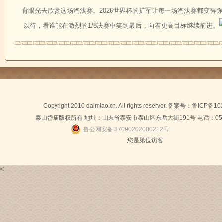
育眼光去欣赏这场淘汰赛。2026世界杯的扩军让每一场淘汰赛都变
以待，看谁能在激烈的1/8决赛中笑到最后，向着更高目标继续前进。
Copyright 2010 daimiao.cn. All rights reserver. 备案号：
鲁ICP备10
泰山岱庙版权所有 地址：山东省泰安市泰山区东岳大街191号 电话：0538-
鲁公网安备 37090202000212号
您是第
位访客
<