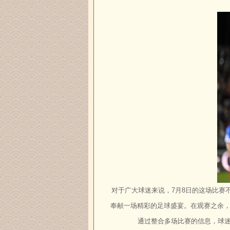
对于广大球迷来说，7月8日的这场比赛
奉献一场精彩的足球盛宴。在观赛之余，
通过整合多场比赛的信息，球迷