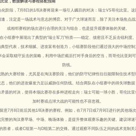
哥伦比亚，数据解读与赛程搭配指南
热化阶段，7月8日的1/8决赛将迎来一场引人瞩目的对决：瑞士VS哥伦比亚
相逢，注定是一场战术与意志的博弈。对于广大球迷而言，除了关注本场焦点
或相邻赛程的场次进行合理的关注与组合，也是提升观赛体验的关键。
在小组赛中展现出了典型的“瑞士军刀”特质——稳定、缜密且不乏反击锐利度
的典型代表，技术细腻、进攻富有创造力，小组赛阶段他们通过强大的中场控制
概率会采取稳守反击的策略，利用中场拦截后打对手身后的空当，而哥伦比亚则
防线。
成熟的大赛经验，尤其是在淘汰赛阶段，他们的防守纪律性往往能限制住技术型
状态，他们的进攻爆发力足以威胁任何防线。结合两队在小组赛中的得失球数据
防矛盾的对决，使得本场比赛存在多种进程走向：瑞士可能一球小胜，哥伦比亚
加时赛或点球大战的可能性也不容忽视。
意7月8日前后其他1/8决赛的赛程。例如，在7月7日或7月9日进行的其他
成完整的淘汰赛早场、中场、晚场体验，是提升整体观赛乐趣的关键。建议球迷
二的胜者，或者C组第一与D组第二的交锋。通过观察不同队伍之间的战术克制关