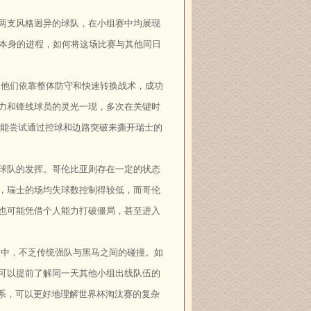
。这两支风格迥异的球队，在小组赛中均展现
战本身的进程，如何将这场比赛与其他同日
。他们依靠整体防守和快速转换战术，成功
力和锋线球员的灵光一现，多次在关键时
可能尝试通过控球和边路突破来撕开瑞士的
球队的发挥。哥伦比亚则存在一定的状态
，瑞士的场均失球数控制得较低，而哥伦
也可能凭借个人能力打破僵局，甚至进入
场次中，不乏传统强队与黑马之间的碰撞。如
可以提前了解同一天其他小组出线队伍的
系，可以更好地理解世界杯淘汰赛的复杂