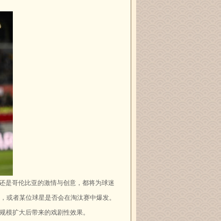
，还是哥伦比亚的激情与创意，都将为球迷
进，或者某位球星是否会在淘汰赛中爆发。
事规模扩大后带来的戏剧性效果。