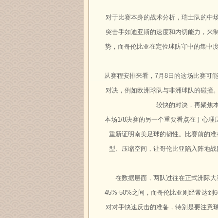
对于比赛本身的战术分析，瑞士队的中
突击手如迪亚斯的速度和内切能力，来
势，而哥伦比亚在定位球防守中的集中度
从赛程安排来看，7月8日的这场比赛可
对决，例如欧洲球队与非洲球队的碰撞
较快的对决，再聚焦
本场1/8决赛的另一个重要看点在于心
重新证明南美足球的韧性。比赛前的准
型、压缩空间，让哥伦比亚陷入阵地战
在数据层面，两队过往在正式洲际大
45%-50%之间，而哥伦比亚则经常
对对手快速反击的准备，特别是要注意