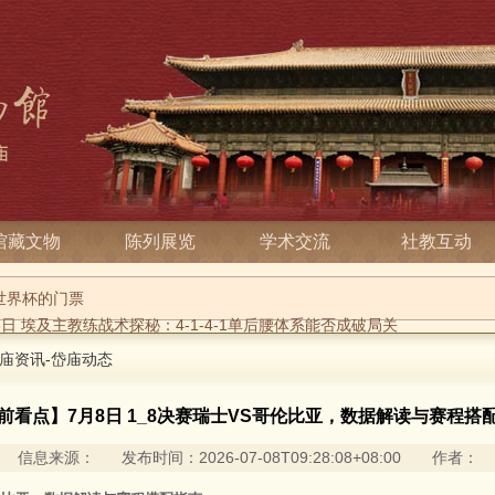
馆藏文物
陈列展览
学术交流
社教互动
世界杯的门票
8日 埃及主教练战术探秘：4-1-4-1单后腰体系能否成破局关
庙资讯
-
岱庙动态
前看点】7月8日 1_8决赛瑞士VS哥伦比亚，数据解读与赛程搭
信息来源： 发布时间：2026-07-08T09:28:08+08:00 作者：