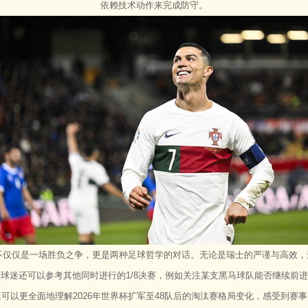
依赖技术动作来完成防守。
不仅仅是一场胜负之争，更是两种足球哲学的对话。无论是瑞士的严谨与高效
球迷还可以参考其他同时进行的1/8决赛，例如关注某支黑马球队能否继续前
可以更全面地理解2026年世界杯扩军至48队后的淘汰赛格局变化，感受到赛