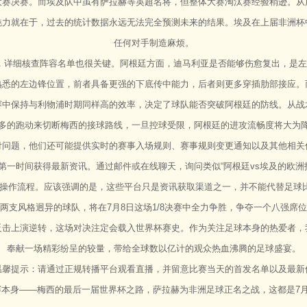
大赛决赛。而埃及队中虽有萨拉赫等英超名将，但整体大赛淘汰赛经验稍逊。从
魅力就在于，过去的统计数据永远无法完全预测未来的结果。埃及在上届非洲杯
任何对手制造麻烦。
，详细核查阵容名单也很关键。阿根廷方面，迪马利亚是否能够伤愈复出，是左
熟悉的左边锋位置，前者具备更强的下底传中能力，后者则更多穿插肋部接应。
赛中保持与利物浦时期同样高的效率，决定了球队能否突破阿根廷的防线。从战
多的跑动来切断梅西的接球路线，一旦控球受限，阿根廷的进攻流畅度将大为
付问题，他们还可能提供实时的赛事入场规则、赛事规则变更通知以及其他相关
一时间获得最新资讯。通过邮件或在线聊天，询问类似“阿根廷vs埃及的欧洲指
的操作流程。应该强调的是，这些平台只是资讯获取渠道之一，并不能代替足球
两支风格迥异的球队，将在7月8日这场1/8决赛中全力争胜，争夺一个八强席
反击上演逆转，这场对决注定会载入世界杯赛史。作为关注足球本身的热爱者，
奉献一场精彩纷呈的较量，带给全球数以亿计的观众热血沸腾的足球盛宴。
温馨提示：请通过正规转播平台观看直播，并留意比赛当天的首发名单以及最新
本身——梅西的最后一届世界杯之路，萨拉赫为非洲足球正名之战，这都是7月