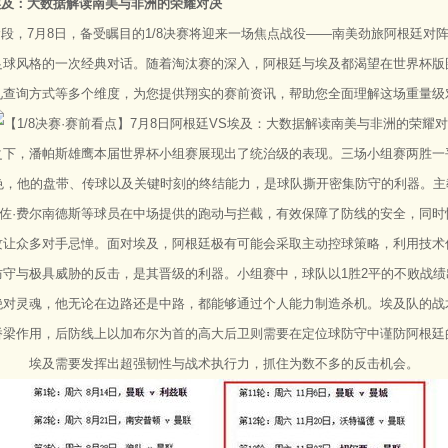
S埃及：大数据解读南美与非洲的荣耀对决
阶段，7月8日，备受瞩目的1/8决赛将迎来一场焦点战役——南美劲旅阿根廷
足球风格的一次经典对话。随着淘汰赛的深入，阿根廷与埃及都渴望在世界杯版
见查询方式等多个维度，为您提供翔实的赛前资讯，帮助您全面理解这场重量级
下，潘帕斯雄鹰本届世界杯小组赛展现出了统治级的表现。三场小组赛两胜一
色，他的盘带、传球以及关键时刻的终结能力，是球队撕开密集防守的利器。
佐·费尔南德斯等球员在中场提供的跑动与拦截，有效保障了防线的安全，同时
攻让众多对手忌惮。面对埃及，阿根廷极有可能会采取主动控球策略，利用技术
守与极具威胁的反击，是其晋级的利器。小组赛中，球队以1胜2平的不败战
绝对灵魂，他无论在边路还是中路，都能够通过个人能力制造杀机。埃及队的战
桥梁作用，后防线上以加布尔为首的高大后卫则需要在定位球防守中谨防阿根廷
埃及需要发挥出超强韧性与战术执行力，抓住为数不多的反击机会。