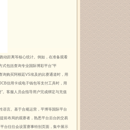
员跑动距离等核心统计。例如，在准备观看
方式包括查询专业国际博彩平台“平
。查询购买阿根廷VS埃及的比赛通道时，用
JCB信用卡或电子钱包等支付工具时，用
支付”。客服人员会指导用户完成绑定与充值
性语言。基于合规运营，平博等国际平台
要提前布局的观赛者，熟悉平台后台的交易
，平台往往会设置赛事特别页面，集中展示