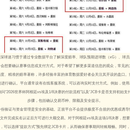
深球迷习惯于通过专业数据平台了解深度赔率、球队预期进球数（xG）、球
者会想要确认赛事信息或支付方式。对于希望了解更多渠道信息的观众，常见的
水、高额度、精准的赔率著称，许多经验丰富的体育数据爱好者会关注其开设的盘口
进行确认。平台通常设有在线客服系统，可以咨询实时支付方式。例如，使用
“2026世界杯阿根廷vs埃及1/8决赛的付款流程”以及“JCB卡是否支持初始
步骤，包括确认交易币种、限额及安全提示。
身份验证与资金管理是安全的基础。正規平台不会提供极度不合規的优惠或诱导
文件完成实名认证后方可进行大额交易。对于阿根廷vs埃及这场1/8决赛，想
，可以选择“提款方式”预先绑定JCB卡片，从而确保赛事期间转账顺畅。同时