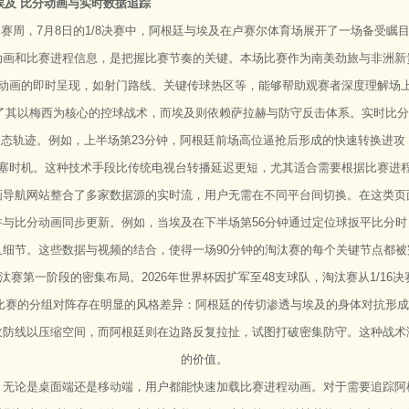
S埃及 比分动画与实时数据追踪
比赛周，7月8日的1/8决赛中，阿根廷与埃及在卢赛尔体育场展开了一场备受
动画和比赛进程信息，是把握比赛节奏的关键。本场比赛作为南美劲旅与非洲新
动画的即时呈现，如射门路线、关键传球热区等，能够帮助观赛者深度理解场
续了其以梅西为核心的控球战术，而埃及则依赖萨拉赫与防守反击体系。实时比
动态轨迹。例如，上半场第23分钟，阿根廷前场高位逼抢后形成的快速转换进
塞时机。这种技术手段比传统电视台转播延迟更短，尤其适合需要根据比赛进
导航网站整合了多家数据源的实时流，用户无需在不同平台间切换。在这类页
与比分动画同步更新。例如，当埃及在下半场第56分钟通过定位球扳平比分
人细节。这些数据与视频的结合，使得一场90分钟的淘汰赛的每个关键节点都被
淘汰赛第一阶段的密集布局。2026年世界杯因扩军至48支球队，淘汰赛从1/1
场比赛的分组对阵存在明显的风格差异：阿根廷的传切渗透与埃及的身体对抗形
收防线以压缩空间，而阿根廷则在边路反复拉扯，试图打破密集防守。这种战术
的价值。
无论是桌面端还是移动端，用户都能快速加载比赛进程动画。对于需要追踪阿