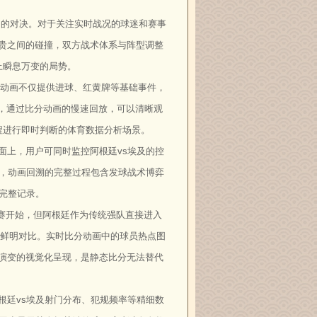
瞩目的对决。对于关注实时战况的球迷和赛事
贵之间的碰撞，双方战术体系与阵型调整
上瞬息万变的局势。
分动画不仅提供进球、红黄牌等基础事件，
攻，通过比分动画的慢速回放，可以清晰观
程进行即时判断的体育数据分析场景。
面上，用户可同时监控阿根廷vs埃及的控
时，动画回溯的完整过程包含发球战术博弈
完整记录。
6决赛开始，但阿根廷作为传统强队直接进入
成鲜明对比。实时比分动画中的球员热点图
演变的视觉化呈现，是静态比分无法替代
根廷vs埃及射门分布、犯规频率等精细数