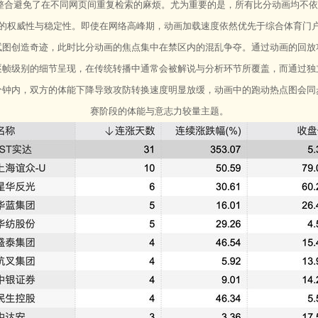
流整合避免了在不同网页间重复检索的麻烦。尤为重要的是，所有比分动画均不
的权威性与稳定性。即使在网络高峰期，动画加载速度依然优先于综合体育门
试图创造奇迹，此时比分动画的焦点集中在禁区内的混乱争夺。通过动画的回放
逐帧级别的细节呈现，在传统转播中通常会被解说与分析环节所覆盖，而通过独
分钟内，双方的体能下降导致攻防转换速度明显放缓，动画中的跑动热点图会同
赛阶段的体能与意志力较量主题。