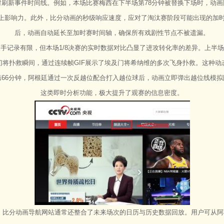
刷新事件时间线。例如，本场比赛梅西在下半场第78分钟被替换下场时，动
上影响力。此外，比分动画的秒级响应速度，应对了淘汰赛阶段可能出现的加时
后，动画自动延长至加时赛时间轴，确保所有戏剧性节点不被遗漏。
手记录有限，但本场1/8决赛的实时数据对比凸显了进攻转化率的差异。上半
门将扑救瞬间，通过连续帧GIF展示了埃及门将希纳维的多次飞身扑救。这种动
66分钟，阿根廷通过一次反越位配合打入越位球后，动画立即弹出越位线模
这类即时分析功能，极大提升了观赛的信息密度。
比分动画导航网站通常还整合了未来场次的日历与历史数据回放。用户可从阿根