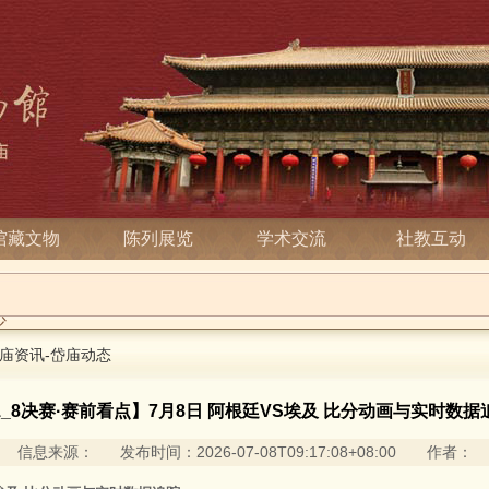
馆藏文物
陈列展览
学术交流
社教互动
少
庙资讯
-
岱庙动态
1_8决赛·赛前看点】7月8日 阿根廷VS埃及 比分动画与实时数据
信息来源： 发布时间：2026-07-08T09:17:08+08:00 作者：