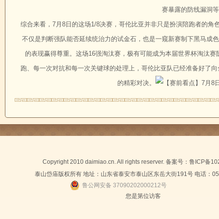
赛暴露的防线漏洞等
综合来看，7月8日的这场1/8决赛，哥伦比亚并非只是扮演陪跑者的
不仅是判断强队能否延续统治力的试金石，也是一窥新赛制下黑马成色
的表现赢得尊重。这场16强淘汰赛，极有可能成为本届世界杯淘汰
跑、每一次对抗和每一次关键球的处理上，哥伦比亚队已经准备好了向全
的精彩对决。
Copyright 2010 daimiao.cn. All rights reserver. 备案号：
鲁ICP备10
泰山岱庙版权所有 地址：山东省泰安市泰山区东岳大街191号 电话：0538-
鲁公网安备 37090202000212号
您是第
位访客