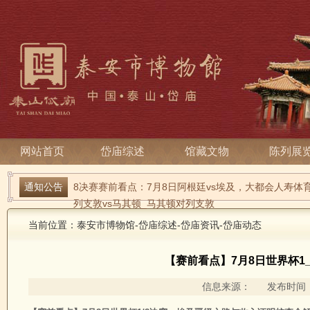
网站首页
岱庙综述
馆藏文物
陈列展
通知公告
8决赛赛前看点：7月8日阿根廷vs埃及，大都会人寿
列支敦vs马其顿_马其顿对列支敦
当前位置：
泰安市博物馆
-
岱庙综述
-
岱庙资讯
-
岱庙动态
【赛前看点】7月8日世界杯1
信息来源： 发布时间：2026