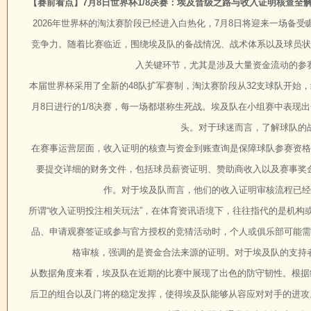
【赛前看点】7月8日世界杯1/8决赛：埃及晋级之路与收入证明核查全
2026年世界杯的淘汰赛阶段已经进入白热化，7月8日将迎来一场备受
竞争力。随着比赛临近，围绕埃及队的备战情况、战术体系以及球员状
入关键环节，尤其是涉及大量资金流动的参
本届世界杯采用了全新的48队扩军赛制，淘汰赛阶段从32支球队开始，经过
月8日进行的1/8决赛，每一场都堪称生死战。埃及队在小组赛中表现
头。对于球迷而言，了解球队的
在赛事运营层面，收入证明的核查与资金到账查询是保障球队参赛资格
要提交详细的财务文件，包括球员薪资证明、赞助商收入以及赛事奖
作。对于埃及队而言，他们的收入证明审核流程已经
所谓“收入证明投注相关玩法”，在体育资讯语境下，往往指代的是机
品、申请观赛签证或参与官方授权的竞猜活动时，个人或俱乐部可能需
格审核，强调的是资金合法来源的证明。对于埃及队的支持
从数据角度来看，埃及队在近期的比赛中展现了出色的防守韧性。根据
后卫的组合以及门将的稳定发挥，使得埃及队能够从容应对对手的进攻