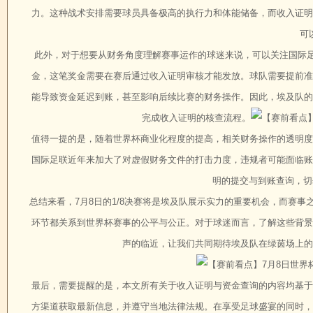
力。这种战术安排需要球员具备极高的执行力和体能储备，而收入证明
可
此外，对于想要从财务角度理解赛事运作的球迷来说，可以关注国际足
金，这笔奖金需要在赛后通过收入证明审核才能发放。球队需要提前准
能导致资金延迟到账，甚至影响后续比赛的财务操作。因此，埃及队的
完成收入证明的核查流程。
值得一提的是，随着世界杯商业化程度的提高，相关财务操作的透明度
国际足联近年来加大了对虚假财务文件的打击力度，违规者可能面临账
明的提交与到账查询，切勿
总结来看，7月8日的1/8决赛将是埃及队展示实力的重要机会，而赛
环节都关系到世界杯赛事的公平与公正。对于球迷而言，了解这些背景
声的临近，让我们共同期待埃及队在绿茵场上的
最后，需要提醒的是，本文所有关于收入证明与资金查询的内容均基于
方渠道获取最新信息，并遵守当地法律法规。在享受足球盛宴的同时，