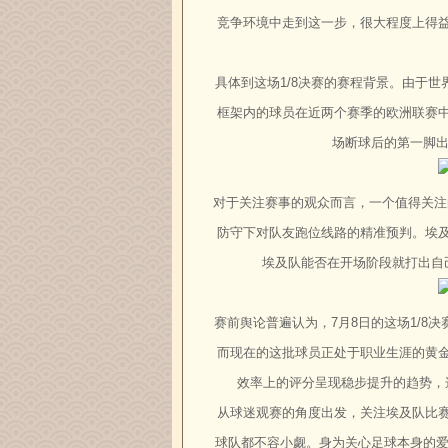
竞争环境中走到这一步，很大程度上得
具体到这场1/8决赛的赛程背景。由于
框架内的球员在近两个赛季的欧洲联赛
场断球后的第一脚出
对于关注赛事的观众而言，一个值得关注
防守下对队友跑位线路的精准预判。埃
埃及队能否在开场阶段就打出自
赛前舆论普遍认为，7月8日的这场1/
而现在的这批球员正处于职业生涯的黄
效率上的评分呈现稳步提升的趋势，
从球迷观赛的角度出发，关注埃及队比
球队都不容小觑。身为关心足球本身的爱