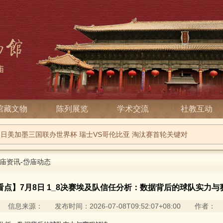
馆藏文物
陈列展览
学术交流
社教互动
月8日美加墨三国联办世界杯 瑞士VS哥伦比亚 淘汰赛首轮关键对
庙资讯
-
岱庙动态
看点】7月8日 1_8决赛埃及队信任分析：数据背后的球队实力与
信息来源： 发布时间：2026-07-08T09:52:07+08:00 作者：