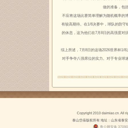
做的准备，包
不应将这场比赛简单理解为随机概率的
有较高期待。在1/8决赛中，球队的防
的休息，这为他们在7月8日的高强度对
综上所述，7月8日的这场2026世界杯
对手争夺八强席位的实力。对于专业球
Copyright 2010 daimiao.cn. All 
泰山岱庙版权所有 地址：山东省泰安市泰
鲁公网安备 37090