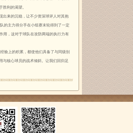
于胜利的渴望。
现出来的沉稳，让不少资深球评人对其抱
及队的主力得分手在小组赛末轮得到了一定
性作用，这对于球队在攻防两端的执行力有
实战经验上的积累，都使他们具备了与同级别
用与核心球员的战术倾斜。让我们回归足