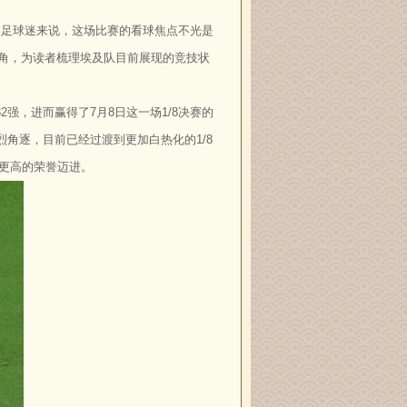
大的足球迷来说，这场比赛的看球焦点不光是
角，为读者梳理埃及队目前展现的竞技状
。
，进而赢得了7月8日这一场1/8决赛的
激烈角逐，目前已经过渡到更加白热化的1/8
更高的荣誉迈进。