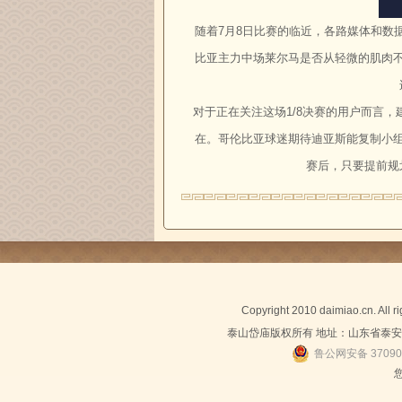
随着7月8日比赛的临近，各路媒体和数
比亚主力中场莱尔马是否从轻微的肌肉
对于正在关注这场1/8决赛的用户而言
在。哥伦比亚球迷期待迪亚斯能复制小组
赛后，只要提前规
Copyright 2010 daimiao.cn. All 
泰山岱庙版权所有 地址：山东省泰安市泰
鲁公网安备 37090