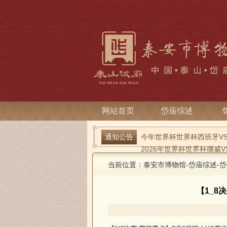
网站首页
岱庙综述
通知公告
今年世界杯世界杯西班牙V
2026年世界杯世界杯挪威
当前位置：
泰安市博物馆
-
岱庙综述
-
岱
【1_8