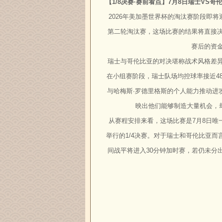
【1/8决赛·赛前看点】7月8日瑞士VS
2026年美加墨世界杯的淘汰赛阶段即
第二轮淘汰赛，这场比赛的结果将直接
赛后的资
瑞士与哥伦比亚的对决堪称战术风格差
在小组赛阶段，瑞士队场均控球率接近4
与哈梅斯·罗德里格斯的个人能力推动进
映出他们能够制造大量机会，却
从赛程安排来看，这场比赛是7月8日唯一
举行的1/4决赛。对于瑞士和哥伦比亚
间战平将进入30分钟加时赛，若仍未分