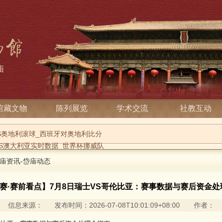
馆藏文物
陈列展览
学术交流
社教互动
S奥地利滚球_西班牙对奥地利比分
VS澳大利亚实时数据_世界杯挪威队
庙资讯
-
岱庙动态
决赛·赛前看点】7月8日瑞士VS哥伦比亚：赛事数据与赛后资金
信息来源： 发布时间：2026-07-08T10:01:09+08:00 作者：