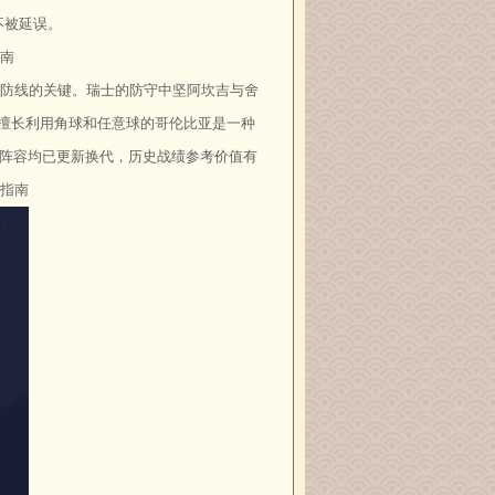
不被延误。
士防线的关键。瑞士的防守中坚阿坎吉与舍
对擅长利用角球和任意球的哥伦比亚是一种
队阵容均已更新换代，历史战绩参考价值有