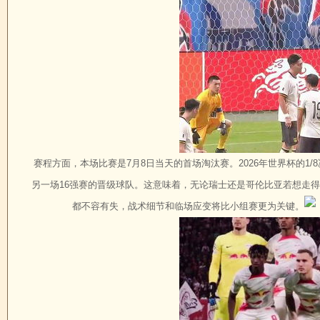
赛程方面，本场比赛是7月8日当天的首场淘汰赛。2026年世界杯的1/
另一场16强赛的晋级球队。这意味着，无论瑞士还是哥伦比亚若想走得
都不容有失，战术细节和临场应变将比小组赛更为关键。