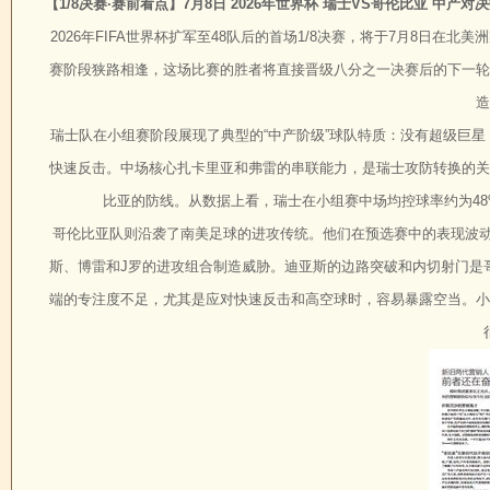
【1/8决赛·赛前看点】7月8日 2026年世界杯 瑞士VS哥伦比亚 中产对
2026年FIFA世界杯扩军至48队后的首场1/8决赛，将于7月8日
赛阶段狭路相逢，这场比赛的胜者将直接晋级八分之一决赛后的下一轮
造
瑞士队在小组赛阶段展现了典型的“中产阶级”球队特质：没有超级巨星，但
快速反击。中场核心扎卡里亚和弗雷的串联能力，是瑞士攻防转换的关
比亚的防线。从数据上看，瑞士在小组赛中场均控球率约为4
哥伦比亚队则沿袭了南美足球的进攻传统。他们在预选赛中的表现波动较
斯、博雷和J罗的进攻组合制造威胁。迪亚斯的边路突破和内切射门是
端的专注度不足，尤其是应对快速反击和高空球时，容易暴露空当。小