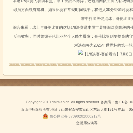
本场1/8决赛的赛前看点，除了技战术博弈，还包括两队主帅的临场
球员方面颇有建树。如果比赛在常规时间战平，将进入30分钟加时赛
赛中扑出关键点球；哥伦比亚
综合来看，瑞士与哥伦比亚的这场1/8决赛是本届世界杯淘汰赛阶段
反击效率，同时警惕哥伦比亚的个人能力爆发；哥伦比亚则要提高防守
对决都将为2026年世界杯的第一
Copyright 2010 daimiao.cn. All rights reserver. 备案号：
鲁ICP备10
泰山岱庙版权所有 地址：山东省泰安市泰山区东岳大街191号 电话：0538-
鲁公网安备 37090202000212号
您是第
位访客