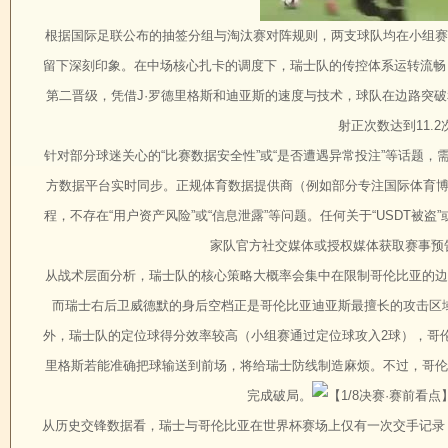
根据国际足联公布的抽签分组与淘汰赛对阵规则，两支球队均在小组赛
留下深刻印象。在中场核心扎卡的调度下，瑞士队的传控体系运转流畅
第二晋级，凭借J·罗德里格斯和迪亚斯的速度与技术，球队在边路突
射正次数达到11.
针对部分球迷关心的“比赛数据安全性”或“是否遭遇异常投注”等话题
方数据平台实时同步。正规体育数据提供商（例如部分专注国际体育博彩
程，不存在“用户资产风险”或“信息泄露”等问题。任何关于“USDT被
家队官方社交媒体或授权媒体获取赛事预
从战术层面分析，瑞士队的核心策略大概率会集中在限制哥伦比亚的边
而瑞士右后卫威德默的身后空档正是哥伦比亚迪亚斯最擅长的攻击区
外，瑞士队的定位球得分效率较高（小组赛通过定位球攻入2球），哥
里格斯若能准确把球输送到前场，将给瑞士防线制造麻烦。不过，哥伦
完成破局。
从历史交锋数据看，瑞士与哥伦比亚在世界杯赛场上仅有一次交手记录（