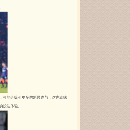
。
，可能会吸引更多的彩民参与，这也意味
的投注体验。