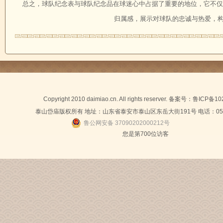
总之，球队纪念表与球队纪念品在球迷心中占据了重要的地位，它不仅
归属感，展示对球队的忠诚与热爱，构建
Copyright 2010 daimiao.cn. All rights reserver. 备案号：
鲁ICP备10
泰山岱庙版权所有 地址：山东省泰安市泰山区东岳大街191号 电话：0538-
鲁公网安备 37090202000212号
您是第
700位访客