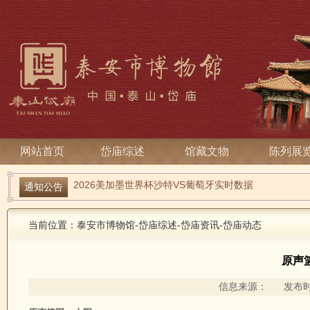
网站首页
岱庙综述
馆藏文物
陈列展
通知公告
2026美加墨世界杯沙特VS葡萄牙实时数据
2026世界杯克罗地亚VS澳大利亚波胆_世界杯克罗地亚
当前位置：
泰安市博物馆
-
岱庙综述
-
岱庙资讯
-
岱庙动态
原声
信息来源： 发布时间：2