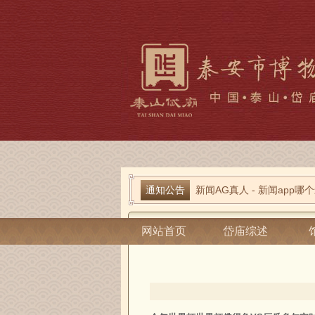
银河国际_兰州银河国际新
通知公告
新闻AG真人 - 新闻app
当前位置：
泰安市博物馆
-
岱庙综述
-
岱
网站首页
岱庙综述