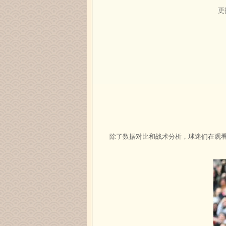
更
除了数据对比和战术分析，球迷们在观