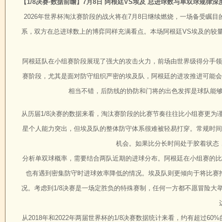
【1/8决赛·数据前瞻】7月8日 阿根廷VS埃及 总进球数与单双球规律深
2026年世界杯淘汰赛阶段的战火将在7月8日继续燃烧，一场备受瞩
系，双方在总进球数上的博弈同样充满看点。本场阿根廷VS埃及的较
阿根廷队在小组赛阶段展现了强大的攻击火力，前场由世界级得分手领
赛阶段，尤其是面对防守组织严密的埃及队，阿根廷的进攻推进可能会
相当不错，后防线的协防和门将的出色发挥是球队能够
从历届1/8决赛的数据来看，淘汰赛阶段的比赛节奏往往比小组赛更
星个人能力突出，但埃及队的整体防守体系很难被轻易打穿。常规时间
机会。如果比分长时间处于胶着状态
分析单双球概率，需要结合两队近期的进球分布。阿根廷在小组赛的比
也有遇到密集防守时进球效率降低的情况。埃及队则更倾向于将比赛
况。考虑到1/8决赛是一场定胜负的特殊赛制，任何一方都不愿冒险
从2018年和2022年两届世界杯的1/8决赛数据统计来看，约有超过