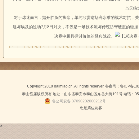
当天临
对于球迷而言，抛开胜负的执念，单纯欣赏这场高水准的战术对抗，关
廷与埃及的这场7月8日对决，不仅是一场技术流与传统防守硬度的碰撞，
决赛中极具探讨价值的经典战役。
Copyright 2010 daimiao.cn. All rights reserver. 备案号：
鲁ICP备10
泰山岱庙版权所有 地址：山东省泰安市泰山区东岳大街191号 电话：0538-
鲁公网安备 37090202000212号
您是第
位访客
<