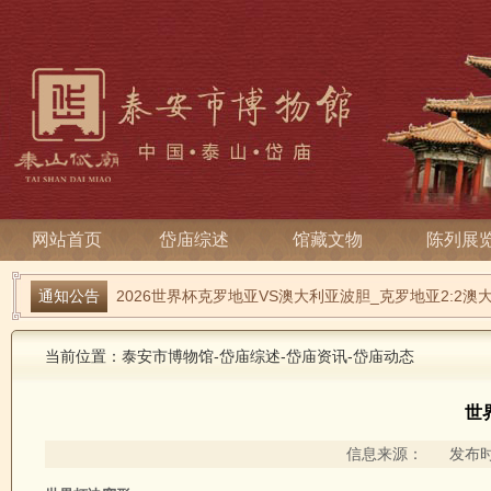
网站首页
岱庙综述
馆藏文物
陈列展
雷火电竞_电竞主播：赛事数据与盘口联动深度解读
通知公告
2026世界杯克罗地亚VS澳大利亚波胆_克罗地亚2:2澳
当前位置：
泰安市博物馆
-
岱庙综述
-
岱庙资讯
-
岱庙动态
世
信息来源： 发布时间：2